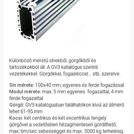
Különböző méretű sínekből, görgőkből és
tartozékokból áll. A GV3 katalógus szerinti
vezetékekkel. Görgőkkel, fogasléccel... stb. szerelve.
Sín mérete:
100x40 mm, egyenes és ferde fogazással
Modul mérete:
max: 5 mm egyenes fogazattal, 4 mm
ferde fogazattal
Görgő:
GV3 katalógusban találhatókon kívül az átmérő
lehet 61-95 mm
Kocsi:
két centrikus és két excentrikus tengely
görgővel a vezetősínen hézagmentesen gördíthető,
max: 6m/sec sebességgel és max. 5000 kg terhelésig.