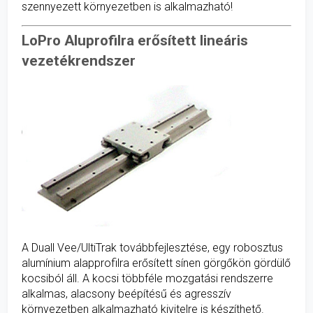
szennyezett környezetben is alkalmazható!
LoPro Aluprofilra erősített lineáris
vezetékrendszer
A Duall Vee/UltiTrak továbbfejlesztése, egy robosztus
alumínium alapprofilra erősített sínen görgőkön gördülő
kocsiból áll. A kocsi többféle mozgatási rendszerre
alkalmas, alacsony beépítésű és agresszív
környezetben alkalmazható kivitelre is készíthető.