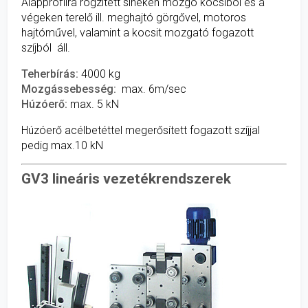
Alapprofilra rögzített síneken mozgó kocsiból és a
végeken terelő ill. meghajtó görgővel, motoros
hajtóművel, valamint a kocsit mozgató fogazott
szíjból áll.
Teherbírás:
4000 kg
Mozgássebesség:
max. 6m/sec
Húzóerő:
max. 5 kN
Húzóerő acélbetéttel megerősített fogazott szíjjal
pedig max.10 kN
GV3 lineáris vezetékrendszerek