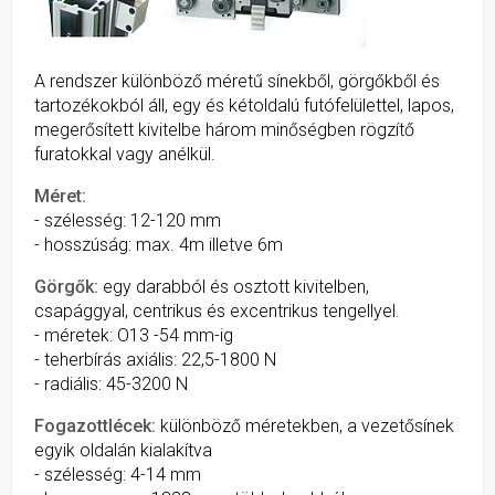
A rendszer különböző méretű sínekből, görgőkből és
tartozékokból áll, egy és kétoldalú futófelülettel, lapos,
megerősített kivitelbe három minőségben rögzítő
furatokkal vagy anélkül.
Méret:
- szélesség: 12-120 mm
- hosszúság: max. 4m illetve 6m
Görgők:
egy darabból és osztott kivitelben,
csapággyal, centrikus és excentrikus tengellyel.
- méretek: O13 -54 mm-ig
- teherbírás axiális: 22,5-1800 N
- radiális: 45-3200 N
Fogazottlécek:
különböző méretekben, a vezetősínek
egyik oldalán kialakítva
- szélesség: 4-14 mm