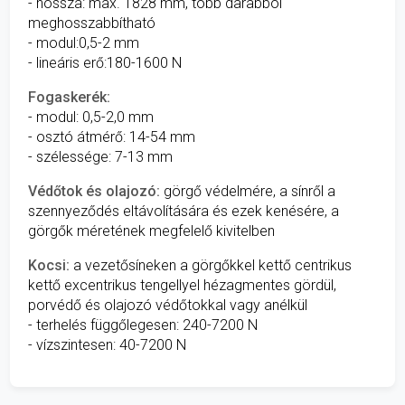
- hossza: max. 1828 mm, több darabból
meghosszabbítható
- modul:0,5-2 mm
- lineáris erő:180-1600 N
Fogaskerék:
- modul: 0,5-2,0 mm
- osztó átmérő: 14-54 mm
- szélessége: 7-13 mm
Védőtok és olajozó:
görgő védelmére, a sínről a
szennyeződés eltávolítására és ezek kenésére, a
görgők méretének megfelelő kivitelben
Kocsi:
a vezetősíneken a görgőkkel kettő centrikus
kettő excentrikus tengellyel hézagmentes gördül,
porvédő és olajozó védőtokkal vagy anélkül
- terhelés függőlegesen: 240-7200 N
- vízszintesen: 40-7200 N